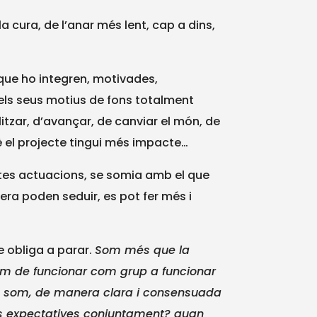
la cura, de l’anar més lent, cap a dins,
 que ho integren, motivades,
els seus motius de fons totalment
litzar, d’avançar, de canviar el món, de
uè el projecte tingui més impacte…
rtes actuacions, se somia amb el que
era poden seduir, es pot fer més i
e obliga a parar.
Som més que la
rem de funcionar com grup a funcionar
e som, de manera clara i consensuada
s expectatives conjuntament? quan