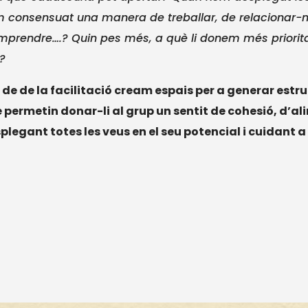
 consensuat una manera de treballar, de relacionar-nos
mprendre….? Quin pes més, a què li donem més priori
?
 de de la facilitació cream espais per a generar est
 permetin donar-li al grup un sentit de cohesió, d’al
plegant totes les veus en el seu potencial i cuidant 