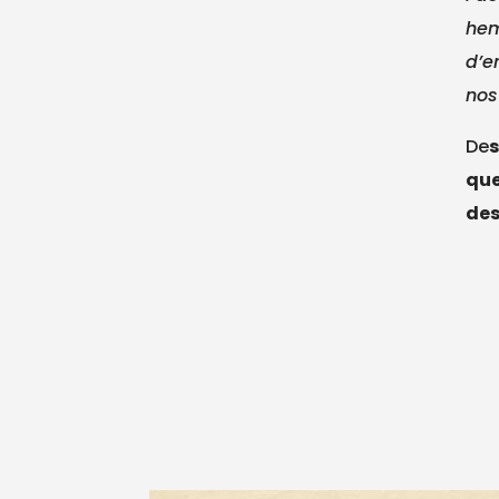
hem
d’e
nos
De
s
que
des