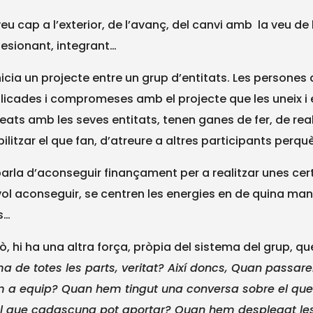
veu cap a l’exterior, de l’avanç, del canvi amb la veu de 
esionant, integrant…
nicia un projecte entre un grup d’entitats. Les persones
licades i compromeses amb el projecte que les uneix i 
neats amb les seves entitats, tenen ganes de fer, de rea
ibilitzar el que fan, d’atreure a altres participants perq
parla d’aconseguir finançament per a realitzar unes ce
vol aconseguir, se centren les energies en de quina man
s…
ò, hi ha una altra força, pròpia del sistema del grup, qu
a de totes les parts, veritat? Així doncs, Quan passa
 a equip? Quan hem tingut una conversa sobre el qu
el que cadascuna pot aportar? Quan hem desplegat le