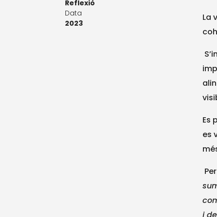
Reflexió
Data
La 
2023
coh
S’i
imp
ali
vis
Es 
es 
mé
Per
sum
com
i d