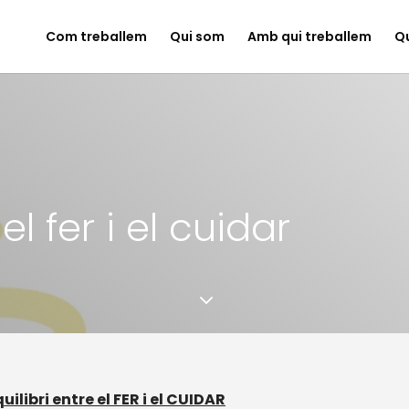
Com treballem
Qui som
Amb qui treballem
Q
 el fer i el cuidar
3
quilibri entre el FER i el CUIDAR