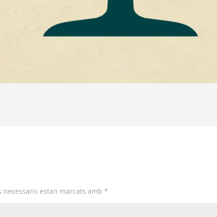
 necessaris estan marcats amb
*